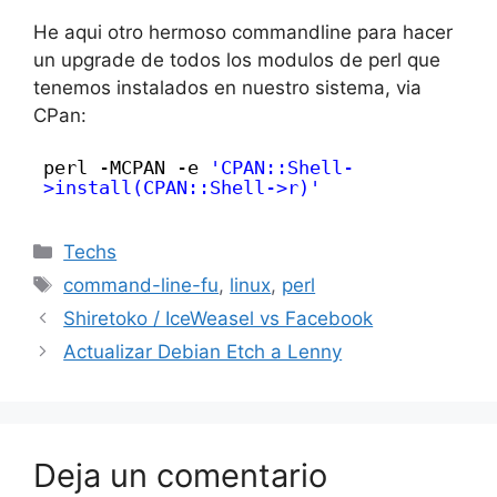
He aqui otro hermoso commandline para hacer
un upgrade de todos los modulos de perl que
tenemos instalados en nuestro sistema, via
CPan:
perl -MCPAN -e
'CPAN::Shell-
>install(CPAN::Shell->r)'
Categorías
Techs
Etiquetas
command-line-fu
,
linux
,
perl
Shiretoko / IceWeasel vs Facebook
Actualizar Debian Etch a Lenny
Deja un comentario