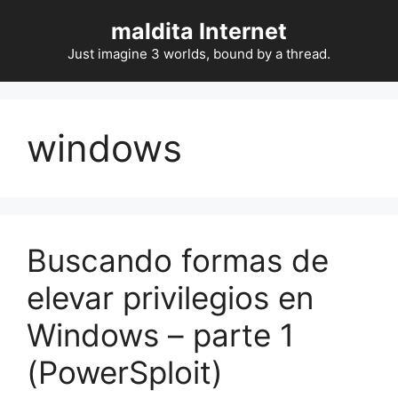
Saltar
maldita Internet
al
contenido
Just imagine 3 worlds, bound by a thread.
windows
Buscando formas de
elevar privilegios en
Windows – parte 1
(PowerSploit)