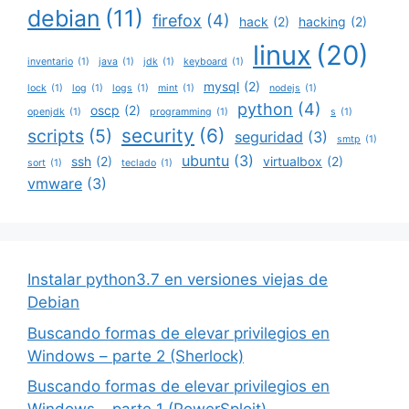
debian
(11)
firefox
(4)
hack
(2)
hacking
(2)
linux
(20)
inventario
(1)
java
(1)
jdk
(1)
keyboard
(1)
mysql
(2)
lock
(1)
log
(1)
logs
(1)
mint
(1)
nodejs
(1)
python
(4)
oscp
(2)
openjdk
(1)
programming
(1)
s
(1)
security
(6)
scripts
(5)
seguridad
(3)
smtp
(1)
ubuntu
(3)
ssh
(2)
virtualbox
(2)
sort
(1)
teclado
(1)
vmware
(3)
Instalar python3.7 en versiones viejas de
Debian
Buscando formas de elevar privilegios en
Windows – parte 2 (Sherlock)
Buscando formas de elevar privilegios en