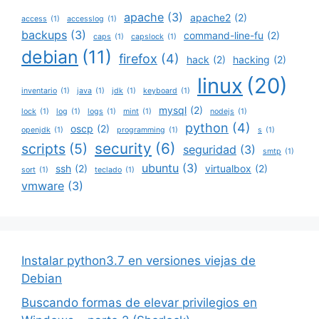
apache
(3)
apache2
(2)
access
(1)
accesslog
(1)
backups
(3)
command-line-fu
(2)
caps
(1)
capslock
(1)
debian
(11)
firefox
(4)
hack
(2)
hacking
(2)
linux
(20)
inventario
(1)
java
(1)
jdk
(1)
keyboard
(1)
mysql
(2)
lock
(1)
log
(1)
logs
(1)
mint
(1)
nodejs
(1)
python
(4)
oscp
(2)
openjdk
(1)
programming
(1)
s
(1)
security
(6)
scripts
(5)
seguridad
(3)
smtp
(1)
ubuntu
(3)
ssh
(2)
virtualbox
(2)
sort
(1)
teclado
(1)
vmware
(3)
Instalar python3.7 en versiones viejas de
Debian
Buscando formas de elevar privilegios en