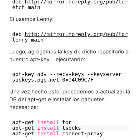
deb
http://mirror.noreply.org/pub/tor
etch main
Si usamos Lenny:
deb
http://mirror.noreply.org/pub/tor
lenny main
Luego, agregamos la key de dicho repositorio a
nuestro apt-key .. ejecutando:
apt-key adv --recv-keys --keyserver
subkeys.pgp.net 0×94C09C7F
Una vez hecho esto, procedemos a actualizar la
DB del apt-get e instalar los paquetes
necesarios:
apt-get
install
tor
apt-get
install
tsocks
apt-get
install
connect-proxy