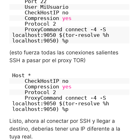
Port 22
User MiUsuario
CheckHostIP no
Compression
yes
Protocol 2
ProxyCommand connect -4 -S
localhost:9050 $(tor-resolve %h
localhost:9050) %p
(esto fuerza todas las conexiones salientes
SSH a pasar por el proxy TOR)
Host *
CheckHostIP no
Compression
yes
Protocol 2
ProxyCommand connect -4 -S
localhost:9050 $(tor-resolve %h
localhost:9050) %p
Listo, ahora al conectar por SSH y llegar a
destino, deberias tener una IP diferente a la
tuya real.