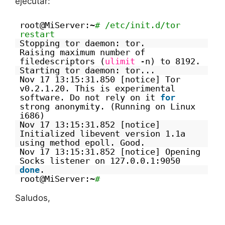
ejecutar:
root@MiServer:~
# /etc/init.d/tor
restart
Stopping tor daemon: tor.
Raising maximum number of
filedescriptors (
ulimit
-n) to 8192.
Starting tor daemon: tor...
Nov 17 13:15:31.850 [notice] Tor
v0.2.1.20. This is experimental
software. Do not rely on it
for
strong anonymity. (Running on Linux
i686)
Nov 17 13:15:31.852 [notice]
Initialized libevent version 1.1a
using method epoll. Good.
Nov 17 13:15:31.852 [notice] Opening
Socks listener on 127.0.0.1:9050
done
.
root@MiServer:~
#
Saludos,