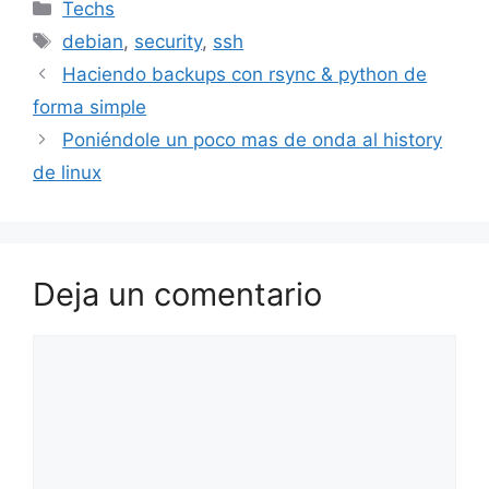
Categorías
Techs
Etiquetas
debian
,
security
,
ssh
Haciendo backups con rsync & python de
forma simple
Poniéndole un poco mas de onda al history
de linux
Deja un comentario
Comentario