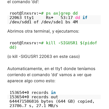
el comando ‘dd’:
root@lnxsrv:~
# ps ax|grep dd
22063 tty1 Rs+ 53:17
dd
if
/dev/sdd1 of /dev/sde1 bs 4M
Abrimos otra terminal, y ejecutamos:
root@lnxsrv:~
# kill -SIGUSR1 $(pidof
dd)
(o kill -SIGUSR1 22063 en este caso)
Automaticamente, en el tty1 donde teníamos
corriendo el comando ‘dd’ vamos a ver que
aparece algo como esto:
153654+0 records
in
153654+0 records out
644471586816 bytes (644 GB) copied,
23786.7 s, 27.1 MB/s