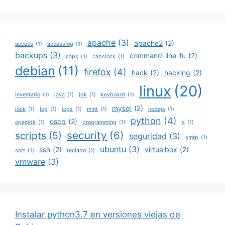
apache
(3)
apache2
(2)
access
(1)
accesslog
(1)
backups
(3)
command-line-fu
(2)
caps
(1)
capslock
(1)
debian
(11)
firefox
(4)
hack
(2)
hacking
(2)
linux
(20)
inventario
(1)
java
(1)
jdk
(1)
keyboard
(1)
mysql
(2)
lock
(1)
log
(1)
logs
(1)
mint
(1)
nodejs
(1)
python
(4)
oscp
(2)
openjdk
(1)
programming
(1)
s
(1)
security
(6)
scripts
(5)
seguridad
(3)
smtp
(1)
ubuntu
(3)
ssh
(2)
virtualbox
(2)
sort
(1)
teclado
(1)
vmware
(3)
Instalar python3.7 en versiones viejas de