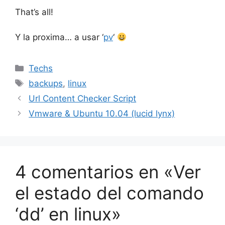
That’s all!
Y la proxima… a usar ‘
pv
‘
Categorías
Techs
Etiquetas
backups
,
linux
Url Content Checker Script
Vmware & Ubuntu 10.04 (lucid lynx)
4 comentarios en «Ver
el estado del comando
‘dd’ en linux»