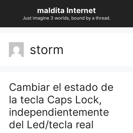
Saltar
maldita Internet
al
contenido
Just imagine 3 worlds, bound by a thread.
storm
Cambiar el estado de
la tecla Caps Lock,
independientemente
del Led/tecla real