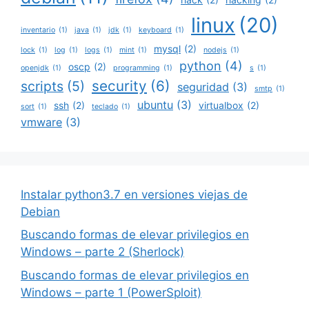
linux
(20)
inventario
(1)
java
(1)
jdk
(1)
keyboard
(1)
mysql
(2)
lock
(1)
log
(1)
logs
(1)
mint
(1)
nodejs
(1)
python
(4)
oscp
(2)
openjdk
(1)
programming
(1)
s
(1)
security
(6)
scripts
(5)
seguridad
(3)
smtp
(1)
ubuntu
(3)
ssh
(2)
virtualbox
(2)
sort
(1)
teclado
(1)
vmware
(3)
Instalar python3.7 en versiones viejas de
Debian
Buscando formas de elevar privilegios en
Windows – parte 2 (Sherlock)
Buscando formas de elevar privilegios en
Windows – parte 1 (PowerSploit)