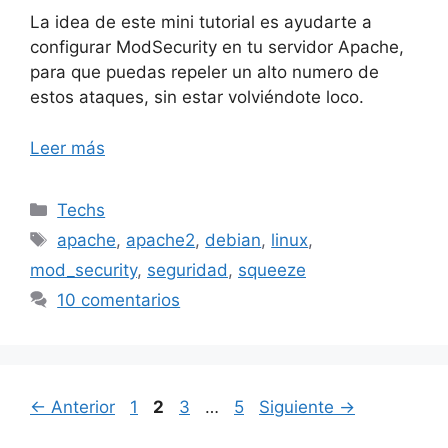
La idea de este mini tutorial es ayudarte a
configurar ModSecurity en tu servidor Apache,
para que puedas repeler un alto numero de
estos ataques, sin estar volviéndote loco.
Leer más
Categorías
Techs
Etiquetas
apache
,
apache2
,
debian
,
linux
,
mod_security
,
seguridad
,
squeeze
10 comentarios
Página
Página
Página
Página
←
Anterior
1
2
3
…
5
Siguiente
→