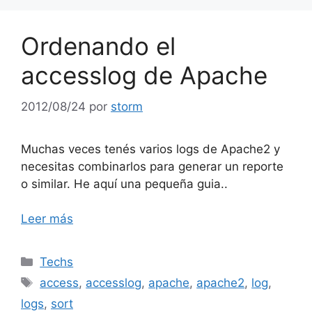
Ordenando el
accesslog de Apache
2012/08/24
por
storm
Muchas veces tenés varios logs de Apache2 y
necesitas combinarlos para generar un reporte
o similar. He aquí una pequeña guia..
Leer más
Categorías
Techs
Etiquetas
access
,
accesslog
,
apache
,
apache2
,
log
,
logs
,
sort