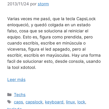
2013/11/24
por
storm
Varias veces me pasó, que la tecla CapsLock
enloqueció, y quedó colgada en un estado
falso, cosa que se soluciona al reiniciar el
equipo. Esto es, figura como prendida, pero
cuando escribis, escribe en minúscula o
viceversa, figura el led apagado, pero al
escribir, escribis en mayúsculas. Hay una forma
facil de solucionar esto, desde consola, usando
la tool xdotool.
Leer más
Categorías
Techs
Etiquetas
caps
,
capslock
,
keyboard
,
linux
,
lock
,